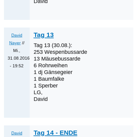
David
werden
die
nächsten
Erstnachweise
Tag 13
David
sein?
Nayer
//
von
Tag 13 (30.08.):
Mi.,
Klaus
253 Wespenbussarde
31.08.2016
13 Mäusebussarde
Cerjak
6 Rohrweihen
- 19:52
1 dj Gänsegeier
Antwort
1 Baumfalke
auf
1 Sperber
Was
LG,
werden
David
die
nächsten
Erstnachweise
sein?
Tag 14 - ENDE
David
von