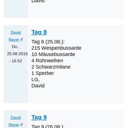
David
Tag 8
David
Nayer
//
Tag 8 (25.08.):
Do.,
215 Wespenbussarde
25.08.2016
10 Mäusebussarde
4 Rohrweihen
- 16:52
2 Schwarzmilane
Antwort
1 Sperber
auf
LG,
Was
David
werden
die
nächsten
Erstnachweise
Tag 9
David
sein?
Nayer
//
von
Tag 9 (26.08.):