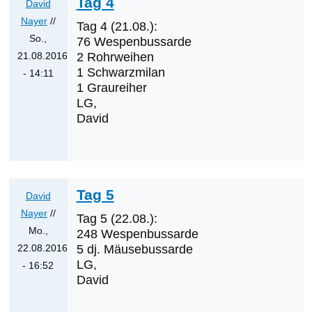
Tag 4
Nayer
David
Nayer
//
Tag 4 (21.08.):
So.,
76 Wespenbussarde
21.08.2016
2 Rohrweihen
1 Schwarzmilan
- 14:11
1 Graureiher
Antwort
LG,
auf
David
Was
werden
die
nächsten
Tag 5
Erstnachweise
David
sein?
Nayer
//
Tag 5 (22.08.):
von
Mo.,
248 Wespenbussarde
Klaus
22.08.2016
5 dj. Mäusebussarde
LG,
Cerjak
- 16:52
David
Antwort
auf