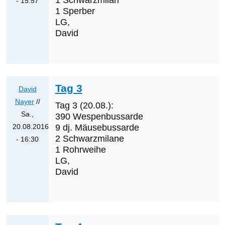
1 Schwarzmilan
- 15:57
1 Sperber
Antwort
LG,
auf
David
Was
werden
die
nächsten
Tag 3
Erstnachweise
David
sein?
Nayer
//
Tag 3 (20.08.):
von
Sa.,
390 Wespenbussarde
Klaus
20.08.2016
9 dj. Mäusebussarde
2 Schwarzmilane
Cerjak
- 16:30
1 Rohrweihe
Antwort
LG,
auf
David
Tag
2
von
David