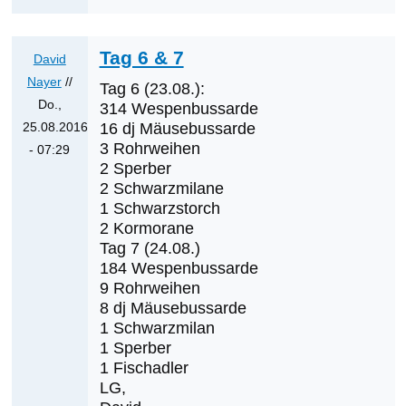
Was
werden
die
Tag 6 & 7
David
nächsten
Nayer
//
Tag 6 (23.08.):
Erstnachweise
Do.,
314 Wespenbussarde
sein?
25.08.2016
16 dj Mäusebussarde
von
3 Rohrweihen
- 07:29
Klaus
2 Sperber
Antwort
2 Schwarzmilane
Cerjak
auf
1 Schwarzstorch
Was
2 Kormorane
werden
Tag 7 (24.08.)
die
184 Wespenbussarde
nächsten
9 Rohrweihen
8 dj Mäusebussarde
Erstnachweise
1 Schwarzmilan
sein?
1 Sperber
von
1 Fischadler
Klaus
LG,
Cerjak