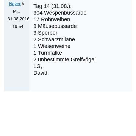
Nayer
//
Klaus
Tag 14 (31.08.):
Mi.,
304 Wespenbussarde
Cerjak
31.08.2016
17 Rohrweihen
8 Mäusebussarde
- 19:54
3 Sperber
Antwort
2 Schwarzmilane
auf
1 Wiesenweihe
Was
1 Turmfalke
werden
2 unbestimmte Greifvögel
die
LG,
nächsten
David
Erstnachweise
sein?
von
Klaus
Cerjak