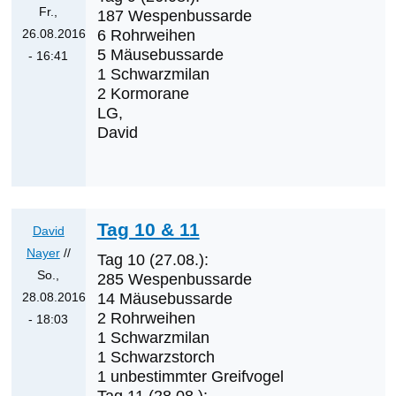
Fr.,
Klaus
187 Wespenbussarde
26.08.2016
6 Rohrweihen
Cerjak
5 Mäusebussarde
- 16:41
1 Schwarzmilan
Antwort
2 Kormorane
auf
LG,
Was
David
werden
die
nächsten
Erstnachweise
Tag 10 & 11
David
sein?
Nayer
//
von
Tag 10 (27.08.):
So.,
Klaus
285 Wespenbussarde
28.08.2016
14 Mäusebussarde
Cerjak
2 Rohrweihen
- 18:03
1 Schwarzmilan
Antwort
1 Schwarzstorch
auf
1 unbestimmter Greifvogel
Was