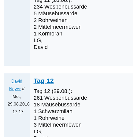
Tag 11 (28.08.):
werden
234 Wespenbussarde
die
5 Mäusebussarde
nächsten
2 Rohrweihen
2 Mittelmeermöwen
Erstnachweise
1 Kormoran
sein?
LG,
von
David
Klaus
Cerjak
Tag 12
David
Nayer
//
Tag 12 (29.08.):
Mo.,
261 Wespenbussarde
29.08.2016
18 Mäusebussarde
1 Schwarzmilan
- 17:17
1 Rohrweihe
Antwort
3 Mittelmeermöwen
auf
LG,
Was