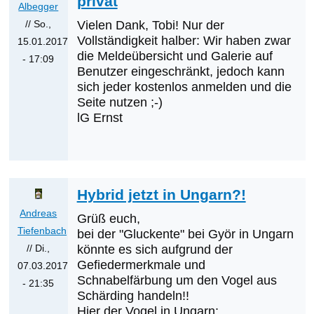
privat
Albegger
// So.,
Vielen Dank, Tobi! Nur der
Vollständigkeit halber: Wir haben zwar
15.01.2017
die Meldeübersicht und Galerie auf
- 17:09
Benutzer eingeschränkt, jedoch kann
Antwort
sich jeder kostenlos anmelden und die
auf
Seite nutzen ;-)
Gluckente
lG Ernst
in
OÖ
ist
Hybrid
Hybrid jetzt in Ungarn?!
Gluck-
Andreas
x
Grüß euch,
Tiefenbach
bei der "Gluckente" bei Györ in Ungarn
Spießente
// Di.,
könnte es sich aufgrund der
-
Gefiedermerkmale und
07.03.2017
Link
Schnabelfärbung um den Vogel aus
- 21:35
privat
Schärding handeln!!
Antwort
von
Hier der Vogel in Ungarn: