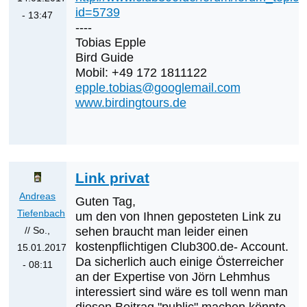
id=5739
- 13:47
----
Antwort
Tobias Epple
auf
Bird Guide
Was
Mobil: +49 172 1811122
werden
epple.tobias@googlemail.com
die
www.birdingtours.de
nächsten
Erstnachweise
sein?
von
Link privat
Klaus
Andreas
Guten Tag,
Cerjak
Tiefenbach
um den von Ihnen geposteten Link zu
// So.,
sehen braucht man leider einen
kostenpflichtigen Club300.de- Account.
15.01.2017
Da sicherlich auch einige Österreicher
- 08:11
an der Expertise von Jörn Lehmhus
Antwort
interessiert sind wäre es toll wenn man
auf