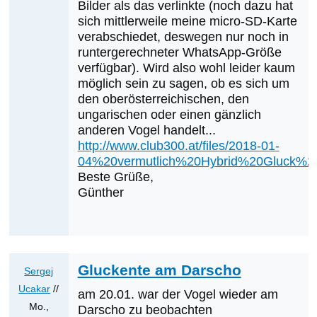
den
Bilder als das verlinkte (noch dazu hat
sich mittlerweile meine micro-SD-Karte
von
verabschiedet, deswegen nur noch in
Andreas
runtergerechneter WhatsApp-Größe
Tiefenbach
verfügbar). Wird also wohl leider kaum
möglich sein zu sagen, ob es sich um
den oberösterreichischen, den
ungarischen oder einen gänzlich
anderen Vogel handelt...
http://www.club300.at/files/2018-01-
04%20vermutlich%20Hybrid%20Gluck%
Beste Grüße,
Günther
Gluckente am Darscho
Sergej
Ucakar
//
am 20.01. war der Vogel wieder am
Mo.,
Darscho zu beobachten