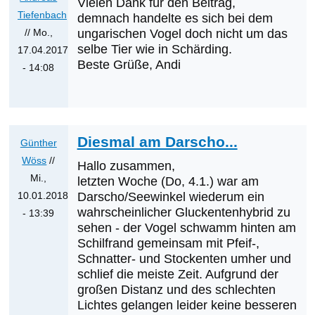
Vielen Dank für den Beitrag,
Tiefenbach
demnach handelte es sich bei dem
// Mo.,
ungarischen Vogel doch nicht um das
selbe Tier wie in Schärding.
17.04.2017
Beste Grüße, Andi
- 14:08
Antwort
auf
Gluckenten-
Hybrid
Diesmal am Darscho...
Günther
am
Wöss
//
Hallo zusammen,
12.04.2017
Mi.,
letzten Woche (Do, 4.1.) war am
in
10.01.2018
Darscho/Seewinkel wiederum ein
Schärding
wahrscheinlicher Gluckentenhybrid zu
- 13:39
von
sehen - der Vogel schwamm hinten am
Antwort
Schilfrand gemeinsam mit Pfeif-,
Till
auf
Schnatter- und Stockenten umher und
Hazod
Vielen
schlief die meiste Zeit. Aufgrund der
Dank
großen Distanz und des schlechten
für
Lichtes gelangen leider keine besseren