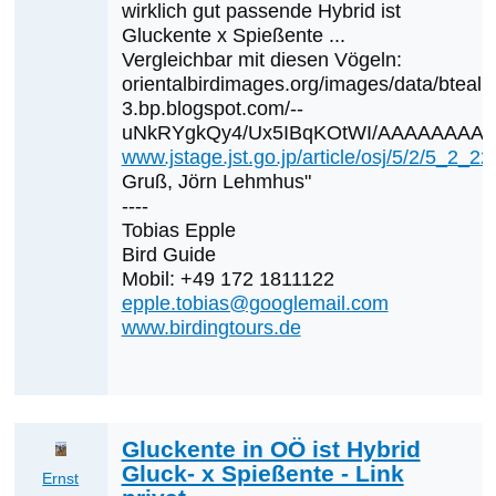
wirklich gut passende Hybrid ist
Gluckente x Spießente ...
Vergleichbar mit diesen Vögeln:
orientalbirdimages.org/images/data/bteal1
3.bp.blogspot.com/--
uNkRYgkQy4/Ux5IBqKOtWI/AAAAAAAADO0/J
www.jstage.jst.go.jp/article/osj/5/2/5_2_22
Gruß, Jörn Lehmhus"
----
Tobias Epple
Bird Guide
Mobil: +49 172 1811122
epple.tobias@googlemail.com
www.birdingtours.de
Gluckente in OÖ ist Hybrid
Gluck- x Spießente - Link
Ernst