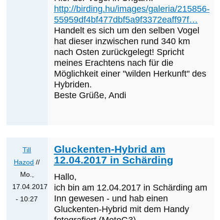
auf
Tobias
http://birding.hu/images/galeria/215856-
Gluckente
Epple
55959df4bf477dbf5a9f3372eaff97f…
in
Handelt es sich um den selben Vogel
OÖ
hat dieser inzwischen rund 340 km
nach Osten zurückgelegt! Spricht
ist
meines Erachtens nach für die
Hybrid
Möglichkeit einer "wilden Herkunft" des
Gluck-
Hybriden.
x
Beste Grüße, Andi
Spießente
-
Link
privat
Gluckenten-Hybrid am
Till
von
12.04.2017 in Schärding
Hazod
//
Ernst
Mo.,
Albegger
Hallo,
17.04.2017
ich bin am 12.04.2017 in Schärding am
Inn gewesen - und hab einen
- 10:27
Gluckenten-Hybrid mit dem Handy
Antwort