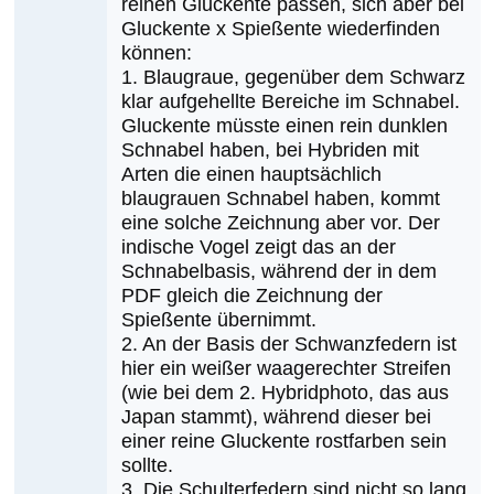
reinen Gluckente passen, sich aber bei
sein?
Gluckente x Spießente wiederfinden
von
können:
Klaus
1. Blaugraue, gegenüber dem Schwarz
Cerjak
klar aufgehellte Bereiche im Schnabel.
Gluckente müsste einen rein dunklen
Schnabel haben, bei Hybriden mit
Arten die einen hauptsächlich
blaugrauen Schnabel haben, kommt
eine solche Zeichnung aber vor. Der
indische Vogel zeigt das an der
Schnabelbasis, während der in dem
PDF gleich die Zeichnung der
Spießente übernimmt.
2. An der Basis der Schwanzfedern ist
hier ein weißer waagerechter Streifen
(wie bei dem 2. Hybridphoto, das aus
Japan stammt), während dieser bei
einer reine Gluckente rostfarben sein
sollte.
3. Die Schulterfedern sind nicht so lang