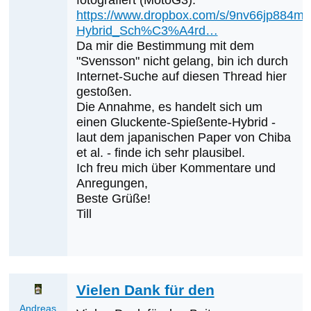
fotografiert (MotoG3).
auf
https://www.dropbox.com/s/9nv66jp884mn
Hybrid
Hybrid_Sch%C3%A4rd…
jetzt
Da mir die Bestimmung mit dem
in
"Svensson" nicht gelang, bin ich durch
Ungarn?!
Internet-Suche auf diesen Thread hier
gestoßen.
von
Die Annahme, es handelt sich um
Andreas
einen Gluckente-Spießente-Hybrid -
Tiefenbach
laut dem japanischen Paper von Chiba
et al. - finde ich sehr plausibel.
Ich freu mich über Kommentare und
Anregungen,
Beste Grüße!
Till
Vielen Dank für den
Andreas