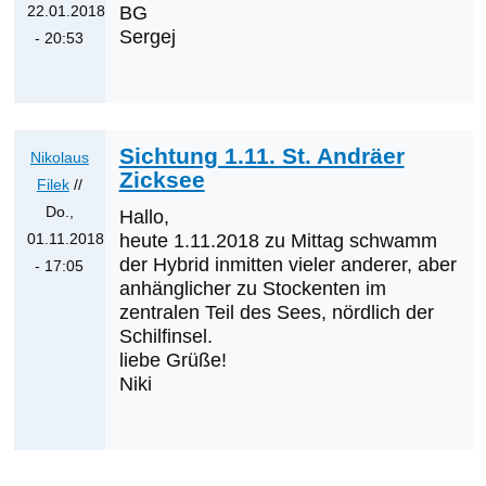
22.01.2018
BG
Sergej
- 20:53
Antwort
auf
Diesmal
am
Sichtung 1.11. St. Andräer
Nikolaus
Darscho...
Zicksee
Filek
//
von
Do.,
Hallo,
Günther
01.11.2018
heute 1.11.2018 zu Mittag schwamm
Wöss
der Hybrid inmitten vieler anderer, aber
- 17:05
anhänglicher zu Stockenten im
Antwort
zentralen Teil des Sees, nördlich der
auf
Schilfinsel.
Was
liebe Grüße!
werden
Niki
die
nächsten
Erstnachweise
sein?