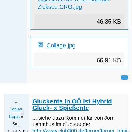
Zicksee CRO.jpg
46.35 KB
Collage.jpg
66.91 KB
Gluckente in OÖ ist Hybrid
Gluck- x Spießente
Tobias
Epple
//
... siehe dazu Kommentar von Jörn
Sa.,
Lehmhus im club300.de:
http://www.club300.de/forum/forum_topic.
14.01.2017