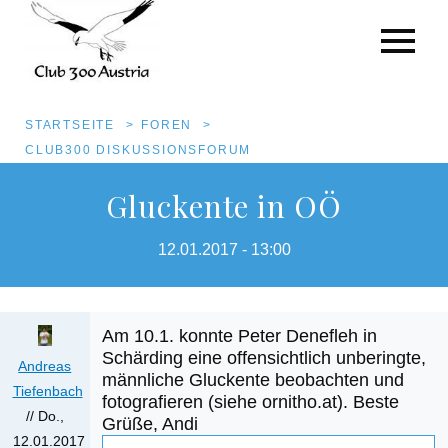
Pfadnavigation
STARTSEITE
FOREN
CLUB300 DISKUSSIONSFORUM
Direkt
Gluckente in OÖ
zum
Inhalt
12.01.2017 - 13:00
Am 10.1. konnte Peter Denefleh in
Anhang
Schärding eine offensichtlich unberingte,
Andreas
männliche Gluckente beobachten und
Größe
Tiefenbach
fotografieren (siehe ornitho.at). Beste
//
Do.,
Grüße, Andi
12.01.2017