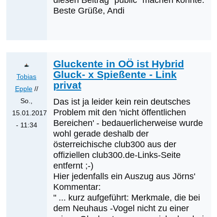
diesen Beitrag "public" machen könnte.
Gluckente
Beste Grüße, Andi
in
OÖ
ist
Hybrid
Gluckente in OÖ ist Hybrid
Gluck-
Gluck- x Spießente - Link
Tobias
x
privat
Epple
//
Spießente
So.,
Das ist ja leider kein rein deutsches
von
Problem mit den 'nicht öffentlichen
15.01.2017
Tobias
Bereichen' - bedauerlicherweise wurde
- 11:34
Epple
wohl gerade deshalb der
Antwort
österreichische club300 aus der
auf
offiziellen club300.de-Links-Seite
Was
entfernt ;-)
werden
Hier jedenfalls ein Auszug aus Jörns'
die
Kommentar:
" ... kurz aufgeführt: Merkmale, die bei
nächsten
dem Neuhaus -Vogel nicht zu einer
Erstnachweise