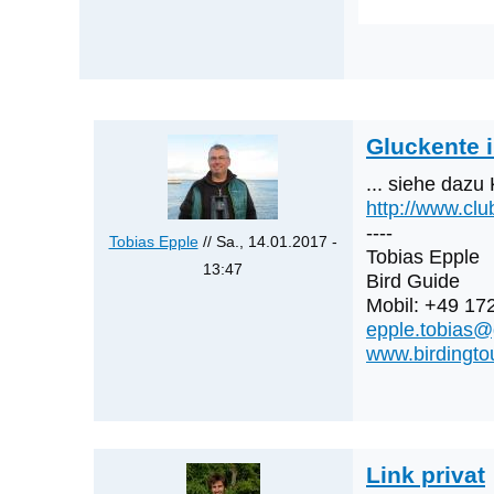
Gluckente i
... siehe daz
http://www.cl
----
Tobias Epple
// Sa., 14.01.2017 -
Tobias Epple
13:47
Bird Guide
Antwort
Mobil: +49 17
auf
epple.tobias
Was
www.birdingto
werden
die
nächsten
Erstnachweise
Link privat
sein?