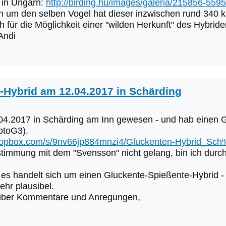
 in Ungarn:
http://birding.hu/images/galeria/215856-55
ch um den selben Vogel hat dieser inzwischen rund 340 
 für die Möglichkeit einer "wilden Herkunft" des Hybride
Andi
-Hybrid am 12.04.2017 in Schärding
.04.2017 in Schärding am Inn gewesen - und hab einen
MotoG3).
dropbox.com/s/9nv66jp884mnzi4/Gluckenten-Hybrid_
timmung mit dem "Svensson" nicht gelang, bin ich durch
es handelt sich um einen Gluckente-Spießente-Hybrid -
sehr plausibel.
 über Kommentare und Anregungen,