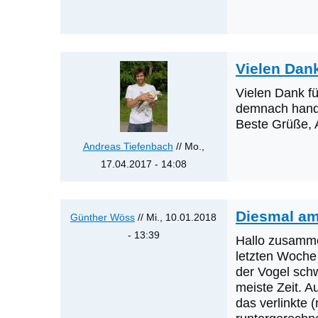
Vielen Dank
Vielen Dank fü
demnach hande
Beste Grüße, 
Andreas Tiefenbach
// Mo.,
17.04.2017 - 14:08
Antwort
auf
Diesmal am
Gluckenten-
Günther Wöss
// Mi., 10.01.2018
Hybrid
- 13:39
Hallo zusamm
am
Antwort
letzten Woche
12.04.2017
auf
der Vogel sch
meiste Zeit. A
in
Vielen
das verlinkte 
Schärding
Dank