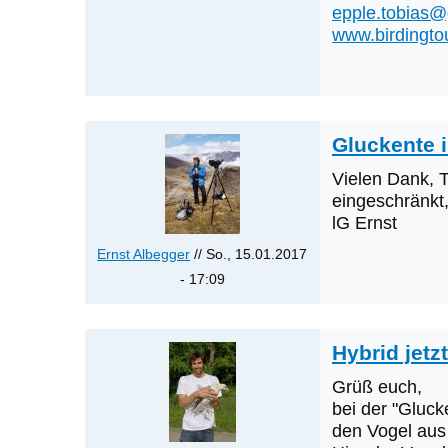
epple.tobias
www.birdingto
Gluckente i
Vielen Dank, T
eingeschränkt,
lG Ernst
Ernst Albegger
// So., 15.01.2017
- 17:09
Antwort
auf
Hybrid jetz
Gluckente
in
Grüß euch,
OÖ
bei der "Gluc
ist
den Vogel aus