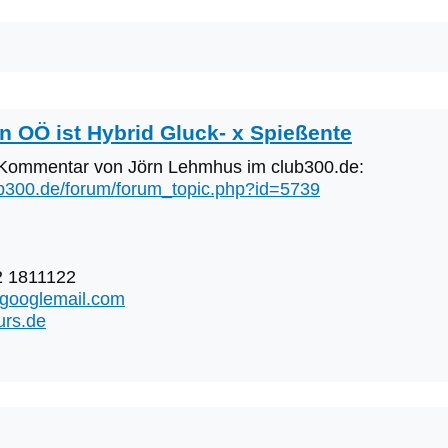
n OÖ ist Hybrid Gluck- x Spießente
u Kommentar von Jörn Lehmhus im club300.de:
ub300.de/forum/forum_topic.php?id=5739
2 1811122
@googlemail.com
urs.de