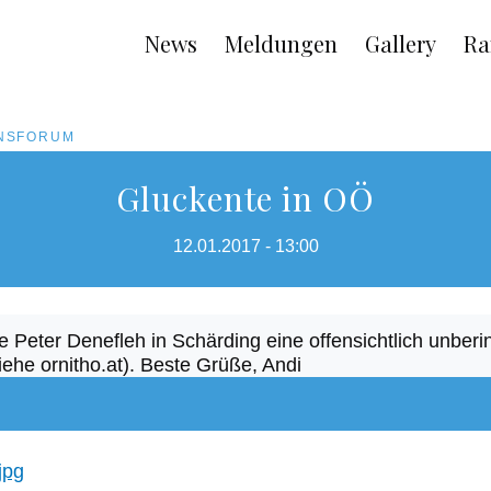
Main
News
Meldungen
Gallery
Ra
navigation
ONSFORUM
Gluckente in OÖ
12.01.2017 - 13:00
e Peter Denefleh in Schärding eine offensichtlich unber
siehe ornitho.at). Beste Grüße, Andi
jpg