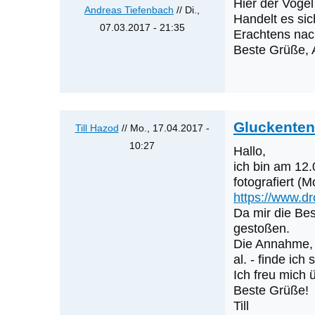
Hier der Vogel
Hybrid
Andreas Tiefenbach
// Di.,
Handelt es si
Gluck-
07.03.2017 - 21:35
Erachtens nach
x
Antwort
Beste Grüße, 
Spießente
auf
-
Gluckente
Link
in
privat
OÖ
Gluckenten
von
Till Hazod
// Mo., 17.04.2017 -
ist
Tobias
10:27
Hallo,
Hybrid
Epple
Antwort
ich bin am 12
Gluck-
auf
fotografiert (
x
https://www.
Hybrid
Spießente
Da mir die Bes
jetzt
-
gestoßen.
in
Link
Die Annahme, 
Ungarn?!
privat
al. - finde ich 
von
von
Ich freu mich
Andreas
Beste Grüße!
Ernst
Tiefenbach
Till
Albegger