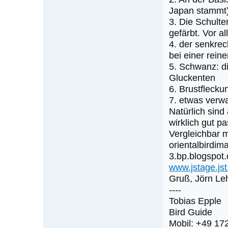
die
Japan stammt),
nächsten
3. Die Schulte
Erstnachweise
gefärbt. Vor a
sein?
4. der senkrec
von
bei einer rein
Klaus
5. Schwanz: di
Gluckenten
Cerjak
6. Brustflecku
7. etwas verw
Natürlich sind
wirklich gut p
Vergleichbar m
orientalbirdim
3.bp.blogspo
www.jstage.jst
Gruß, Jörn L
----
Tobias Epple
Bird Guide
Mobil: +49 17