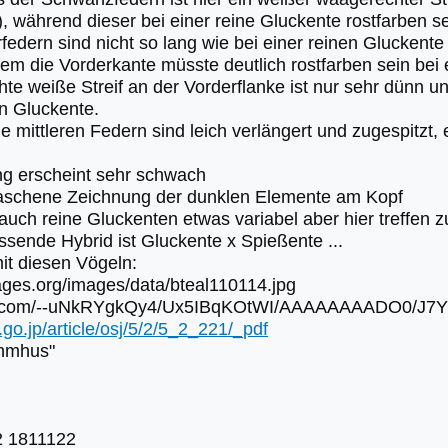
 während dieser bei einer reine Gluckente rostfarben sei
rfedern sind nicht so lang wie bei einer reinen Gluckent
llem die Vorderkante müsste deutlich rostfarben sein bei
hte weiße Streif an der Vorderflanke ist nur sehr dünn 
en Gluckente.
e mittleren Federn sind leich verlängert und zugespitzt,
ng erscheint sehr schwach
aschene Zeichnung der dunklen Elemente am Kopf
 auch reine Gluckenten etwas variabel aber hier treffen 
assende Hybrid ist Gluckente x Spießente ...
it diesen Vögeln:
ages.org/images/data/bteal110114.jpg
t.com/--uNkRYgkQy4/Ux5IBqKOtWI/AAAAAAAADO0/J7YgjQk
.go.jp/article/osj/5/2/5_2_221/_pdf
ehmhus"
2 1811122