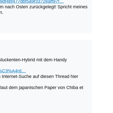
959df4bf477dbf5a9f3372eaff97f…
km nach Osten zurückgelegt! Spricht meines
n.
 Gluckenten-Hybrid mit dem Handy
Sch%C3%A4rd…
 Internet-Suche auf diesen Thread hier
 laut dem japanischen Paper von Chiba et