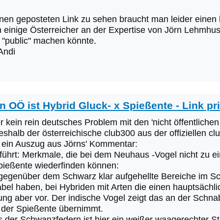
nen geposteten Link zu sehen braucht man leider einen 
h einige Österreicher an der Expertise von Jörn Lehmhus
 "public" machen könnte.
Andi
n OÖ ist Hybrid Gluck- x Spießente - Link pr
der kein rein deutsches Problem mit den 'nicht öffentlich
shalb der österreichische club300 aus der offiziellen clu
s ein Auszug aus Jörns' Kommentar:
geführt: Merkmale, die bei dem Neuhaus -Vogel nicht zu e
pießente wiederfinden können:
 gegenüber dem Schwarz klar aufgehellte Bereiche im Sc
bel haben, bei Hybriden mit Arten die einen hauptsäch
ung aber vor. Der indische Vogel zeigt das an der Schn
 der Spießente übernimmt.
s der Schwanzfedern ist hier ein weißer waagerechter St