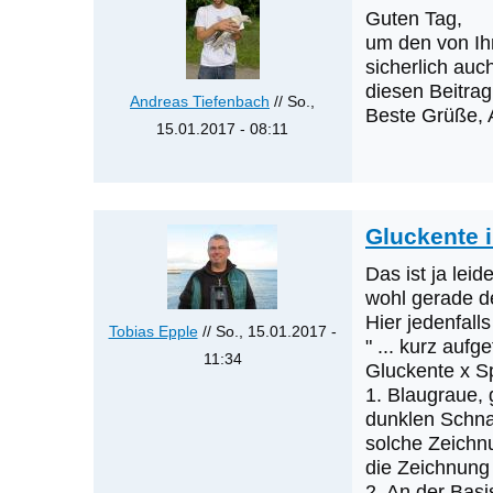
Guten Tag,
von
um den von Ih
Klaus
sicherlich auc
Cerjak
diesen Beitrag
Andreas Tiefenbach
// So.,
Beste Grüße, 
15.01.2017 - 08:11
Antwort
auf
Gluckente
Gluckente i
in
OÖ
Das ist ja lei
ist
wohl gerade de
Hier jedenfall
Hybrid
Tobias Epple
// So., 15.01.2017 -
" ... kurz auf
Gluck-
11:34
Gluckente x S
x
Antwort
1. Blaugraue,
Spießente
auf
dunklen Schna
von
Was
solche Zeichn
Tobias
die Zeichnung
werden
Epple
2. An der Basi