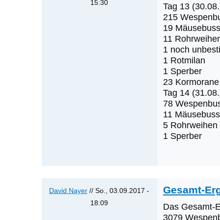
15:30
Tag 13 (30.08.
Antwort
215 Wespenb
auf
19 Mäusebuss
11 Rohrweihe
Tag
1 noch unbest
12
1 Rotmilan
von
1 Sperber
David
23 Kormorane
Nayer
Tag 14 (31.08.
78 Wespenbu
11 Mäusebuss
5 Rohrweihen
1 Sperber
Gesamt-Er
David Nayer
// So., 03.09.2017 -
18:09
Das Gesamt-Er
Antwort
3079 Wespen