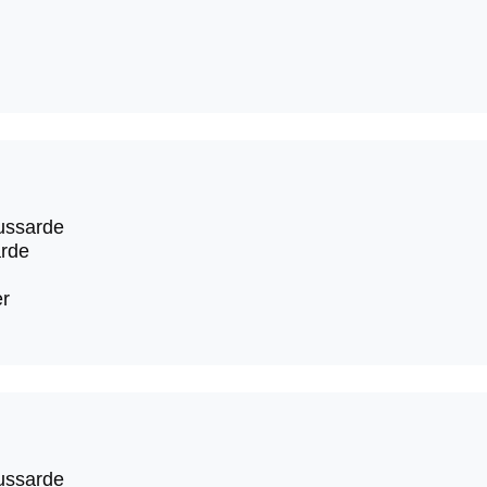
ussarde
rde
er
ussarde