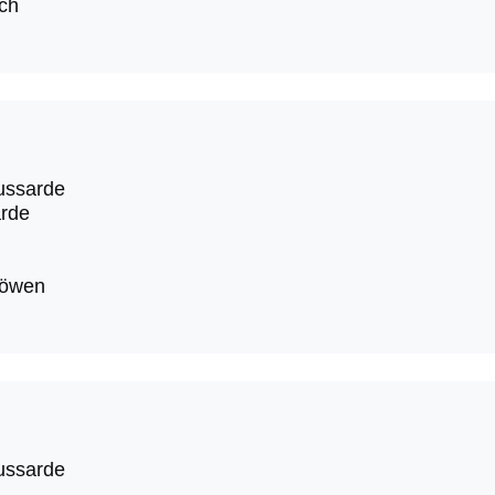
ch
ussarde
rde
möwen
ussarde