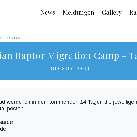
Main
News
Meldungen
Gallery
Ra
navigation
ONSFORUM
hian Raptor Migration Camp -
18.08.2017 - 18:03
ad werde ich in den kommenden 14 Tagen die jeweilig
tal posten.
sarde
rde