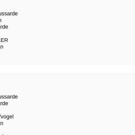
ussarde
n
rde
LER
an
ussarde
rde
fvogel
an