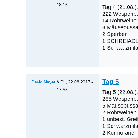
Cerjak
18:16
Tag 4 (21.08.):
Antwort
222 Wespenb
auf
14 Rohrweihe
8 Mäusebussa
Tag
2 Sperber
2
1 SCHREIAD
&
1 Schwarzmil
3
von
David
Nayer
Tag 5
David Nayer
// Di., 22.08.2017 -
17:55
Tag 5 (22.08.):
Antwort
285 Wespenb
auf
5 Mäusebussa
2 Rohrweihen
Tag
1 unbest. Grei
4
1 Schwarzmil
von
2 Kormorane
David