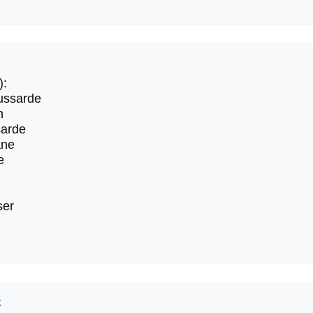
):
ussarde
n
arde
ane
e
ser
4