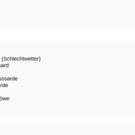
: (Schlechtwetter)
ard
ussarde
rde
möwe