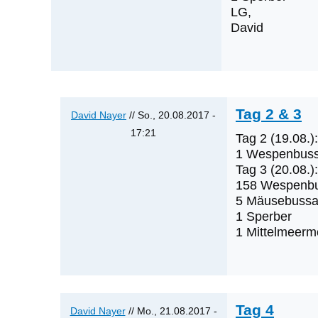
LG,
David
Tag 2 & 3
David Nayer
// So., 20.08.2017 -
17:21
Tag 2 (19.08.)
Antwort
1 Wespenbuss
auf
Tag 3 (20.08.):
158 Wespenb
Was
5 Mäusebussa
werden
1 Sperber
die
1 Mittelmeer
nächsten
Erstnachweise
sein?
von
Tag 4
Klaus
David Nayer
// Mo., 21.08.2017 -