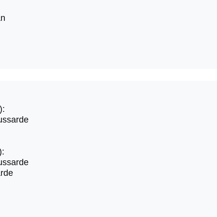
an
):
ussarde
):
ussarde
rde