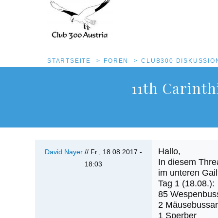
Pfadnavigation
STARTSEITE
FOREN
CLUB300 DISKUSSI
Direkt
11th Carint
zum
Inhalt
Hallo,
David Nayer
//
Fr., 18.08.2017 -
In diesem Thre
18:03
im unteren Gail
Tag 1 (18.08.):
85 Wespenbus
2 Mäusebussa
1 Sperber