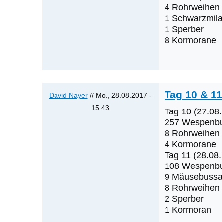
auf
4 Rohrweihen
1 Schwarzmil
Tag
1 Sperber
8
8 Kormorane
von
David
Nayer
Tag 10 & 11
David Nayer
// Mo., 28.08.2017 -
15:43
Tag 10 (27.08.
Antwort
257 Wespenb
auf
8 Rohrweihen
4 Kormorane
Tag
Tag 11 (28.08.
9
108 Wespenb
von
9 Mäusebussa
David
8 Rohrweihen
Nayer
2 Sperber
1 Kormoran