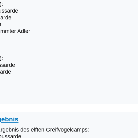
):
ussarde
arde
n
immter Adler
):
ssarde
arde
gebnis
gebnis des elften Greifvogelcamps:
bussarde