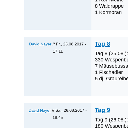
8 Waldrappe
Tag
1 Kormoran
6
von
David
Nayer
Tag 8
David Nayer
// Fr., 25.08.2017 -
17:11
Tag 8 (25.08.):
Antwort
330 Wespenb
auf
7 Mäusebussa
1 Fischadler
Tag
5 dj. Graureih
7
von
David
Nayer
Tag 9
David Nayer
// Sa., 26.08.2017 -
18:45
Tag 9 (26.08.):
Antwort
180 Wespenb