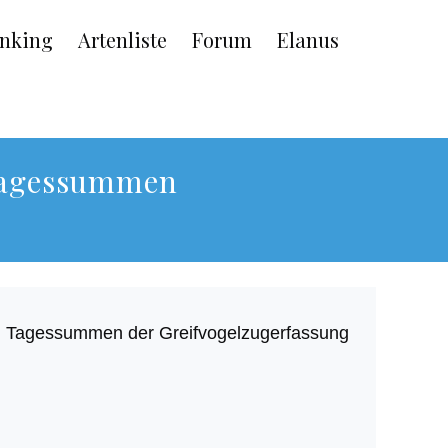
nking
Artenliste
Forum
Elanus
 Tagessummen
en Tagessummen der Greifvogelzugerfassung