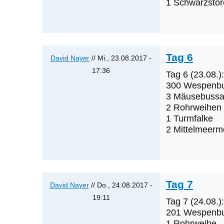
1 Schwarzstor
Nayer
Tag 6
David Nayer
// Mi., 23.08.2017 -
17:36
Tag 6 (23.08.):
Antwort
300 Wespenb
auf
3 Mäusebussa
2 Rohrweihen
Tag
1 Turmfalke
5
2 Mittelmeer
von
David
Nayer
Tag 7
David Nayer
// Do., 24.08.2017 -
19:11
Tag 7 (24.08.):
Antwort
201 Wespenb
auf
1 Rohrweihe