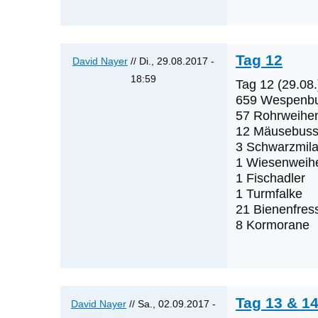
Tag 12
David Nayer
// Di., 29.08.2017 -
18:59
Tag 12 (29.08.
Antwort
659 Wespenb
auf
57 Rohrweihe
12 Mäusebuss
Tag
3 Schwarzmil
10
1 Wiesenweih
&
1 Fischadler
11
1 Turmfalke
von
21 Bienenfres
David
8 Kormorane
Nayer
Tag 13 & 1
David Nayer
// Sa., 02.09.2017 -