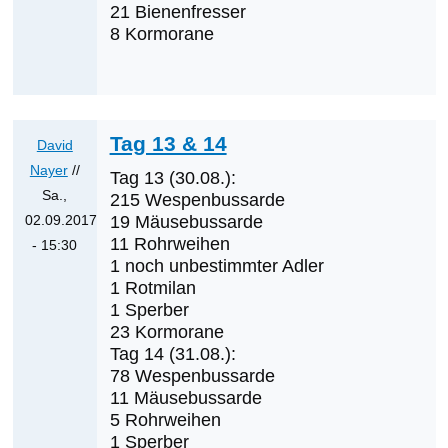
10
21 Bienenfresser
&
8 Kormorane
11
von
David
Nayer
Tag 13 & 14
David
Nayer
//
Tag 13 (30.08.):
Sa.,
215 Wespenbussarde
02.09.2017
19 Mäusebussarde
11 Rohrweihen
- 15:30
1 noch unbestimmter Adler
Antwort
1 Rotmilan
auf
1 Sperber
Tag
23 Kormorane
12
Tag 14 (31.08.):
von
78 Wespenbussarde
David
11 Mäusebussarde
5 Rohrweihen
Nayer
1 Sperber