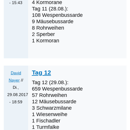
4 Kormorane
- 15:43
Tag 11 (28.08.):
Antwort
108 Wespenbussarde
auf
9 Mäusebussarde
Tag
8 Rohrweihen
9
2 Sperber
von
1 Kormoran
David
Nayer
Tag 12
David
Nayer
//
Tag 12 (29.08.):
Di.,
659 Wespenbussarde
29.08.2017
57 Rohrweihen
12 Mäusebussarde
- 18:59
3 Schwarzmilane
Antwort
1 Wiesenweihe
auf
1 Fischadler
Tag
1 Turmfalke