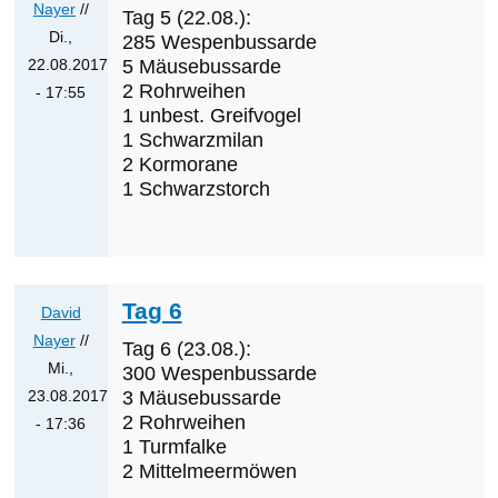
David
Nayer
//
Tag 5 (22.08.):
Nayer
Di.,
285 Wespenbussarde
22.08.2017
5 Mäusebussarde
2 Rohrweihen
- 17:55
1 unbest. Greifvogel
Antwort
1 Schwarzmilan
auf
2 Kormorane
Tag
1 Schwarzstorch
4
von
David
Nayer
Tag 6
David
Nayer
//
Tag 6 (23.08.):
Mi.,
300 Wespenbussarde
23.08.2017
3 Mäusebussarde
2 Rohrweihen
- 17:36
1 Turmfalke
Antwort
2 Mittelmeermöwen
auf