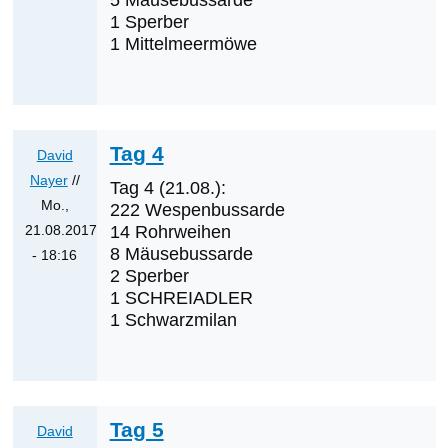
5 Mäusebussarde
Antwort
1 Sperber
auf
1 Mittelmeermöwe
Was
werden
die
nächsten
Tag 4
Erstnachweise
David
sein?
Nayer
//
Tag 4 (21.08.):
von
Mo.,
222 Wespenbussarde
Klaus
21.08.2017
14 Rohrweihen
8 Mäusebussarde
Cerjak
- 18:16
2 Sperber
Antwort
1 SCHREIADLER
auf
1 Schwarzmilan
Tag
2
&
3
Tag 5
von
David