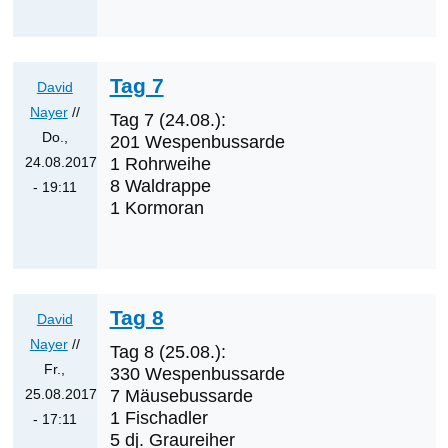
Tag
5
von
Tag 7
David
David
Nayer
Nayer
//
Tag 7 (24.08.):
Do.,
201 Wespenbussarde
24.08.2017
1 Rohrweihe
8 Waldrappe
- 19:11
1 Kormoran
Antwort
auf
Tag
6
von
Tag 8
David
David
Nayer
//
Tag 8 (25.08.):
Nayer
Fr.,
330 Wespenbussarde
25.08.2017
7 Mäusebussarde
1 Fischadler
- 17:11
5 dj. Graureiher
Antwort