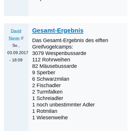
Gesamt-Ergebnis
David
Nayer
//
Das Gesamt-Ergebnis des elften
So.,
Greifvogelcamps:
03.09.2017
3079 Wespenbussarde
112 Rohrweihen
- 18:09
82 Mäusebussarde
Antwort
9 Sperber
auf
6 Schwarzmilan
Tag
2 Fischadler
13
2 Turmfalken
&
1 Schreiadler
14
1 noch unbestimmter Adler
1 Rotmilan
von
1 Wiesenweihe
David
Nayer