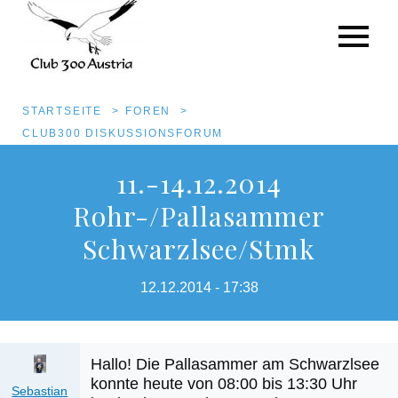
Pfadnavigation
STARTSEITE
FOREN
CLUB300 DISKUSSIONSFORUM
Direkt
11.-14.12.2014
zum
Rohr-/Pallasammer
Inhalt
Schwarzlsee/Stmk
12.12.2014 - 17:38
Hallo! Die Pallasammer am Schwarzlsee
Anhang
konnte heute von 08:00 bis 13:30 Uhr
Sebastian