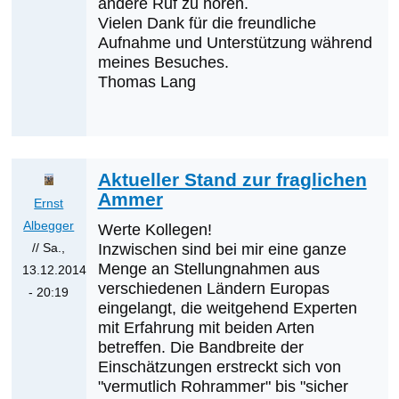
andere Ruf zu hören.
Karl
Vielen Dank für die freundliche
Heinz
Aufnahme und Unterstützung während
meines Besuches.
Krainer
Thomas Lang
Aktueller Stand zur fraglichen
Ammer
Ernst
Albegger
Werte Kollegen!
// Sa.,
Inzwischen sind bei mir eine ganze
Menge an Stellungnahmen aus
13.12.2014
verschiedenen Ländern Europas
- 20:19
eingelangt, die weitgehend Experten
Antwort
mit Erfahrung mit beiden Arten
auf
betreffen. Die Bandbreite der
Pallasammer
Einschätzungen erstreckt sich von
von
"vermutlich Rohrammer" bis "sicher