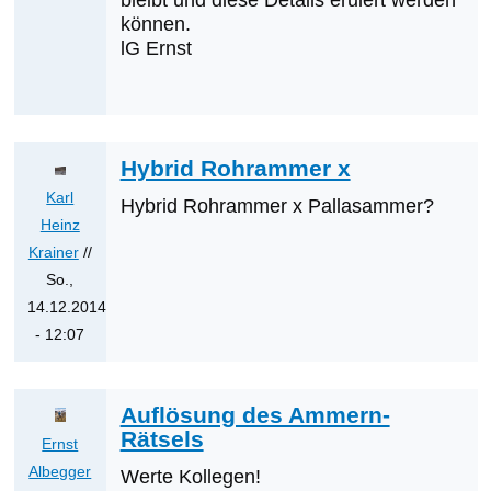
bleibt und diese Details eruiert werden
können.
lG Ernst
Hybrid Rohrammer x
Karl
Hybrid Rohrammer x Pallasammer?
Heinz
Krainer
//
So.,
14.12.2014
- 12:07
Antwort
auf
Auflösung des Ammern-
Aktueller
Rätsels
Stand
Ernst
zur
Albegger
Werte Kollegen!