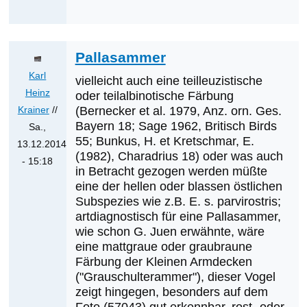
Wolmerstorfer
Pallasammer
Karl
vielleicht auch eine teilleuzistische
Heinz
oder teilalbinotische Färbung
Krainer
//
(Bernecker et al. 1979, Anz. orn. Ges.
Bayern 18; Sage 1962, Britisch Birds
Sa.,
55; Bunkus, H. et Kretschmar, E.
13.12.2014
(1982), Charadrius 18) oder was auch
- 15:18
in Betracht gezogen werden müßte
Antwort
eine der hellen oder blassen östlichen
auf
Subspezies wie z.B. E. s. parvirostris;
Was
artdiagnostisch für eine Pallasammer,
werden
wie schon G. Juen erwähnte, wäre
eine mattgraue oder graubraune
die
Färbung der Kleinen Armdecken
nächsten
("Grauschulterammer"), dieser Vogel
Erstnachweise
zeigt hingegen, besonders auf dem
sein?