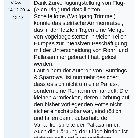
fraglichen
// So.,
Dank Zurverfügungstellung von Flug-
(Alen Ploj) und detaillierten
Ammer
14.12.2014
Scheitelfotos (Wolfgang Trimmel)
von
- 12:13
konnte das steirische Ammernrätsel,
Ernst
Antwort
das in den letzten Tagen eine Menge
Albegger
auf
von Vogelbegeisterten in vielen Teilen
Aktueller
Europas zur intensiven Beschäftigung
Stand
mit der Unterscheidung von Rohr- und
zur
Pallasammer gebracht hat, gelöst
werden.
fraglichen
Laut einem der Autoren von "Buntings
Ammer
& Sparrows" ist nunmehr gesichert,
von
dass es sich nicht um eine Pallas-,
Ernst
sondern eine Rohrammer handelt. Die
Albegger
kleinen Armdecken, deren Färbung auf
den bisher vorliegenden Fotos nicht
sicher einschätzbar war, sind rötlich
und fallen damit außerhalb der
Variantionsbreite der Pallasammer.
Auch die Färbung der Flügelbinden ist