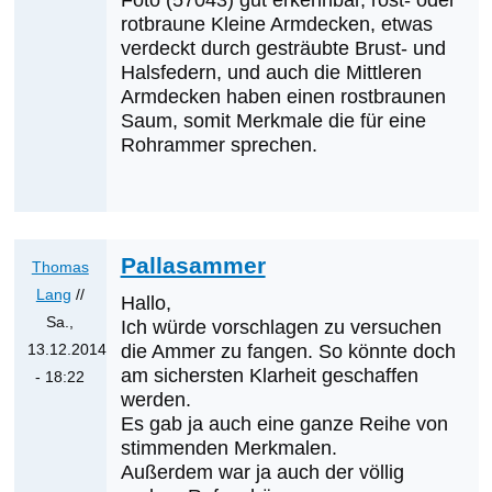
Foto (57043) gut erkennbar, rost- oder
von
rotbraune Kleine Armdecken, etwas
Klaus
verdeckt durch gesträubte Brust- und
Cerjak
Halsfedern, und auch die Mittleren
Armdecken haben einen rostbraunen
Saum, somit Merkmale die für eine
Rohrammer sprechen.
Pallasammer
Thomas
Lang
//
Hallo,
Sa.,
Ich würde vorschlagen zu versuchen
13.12.2014
die Ammer zu fangen. So könnte doch
am sichersten Klarheit geschaffen
- 18:22
werden.
Antwort
Es gab ja auch eine ganze Reihe von
auf
stimmenden Merkmalen.
Pallasammer
Außerdem war ja auch der völlig
von