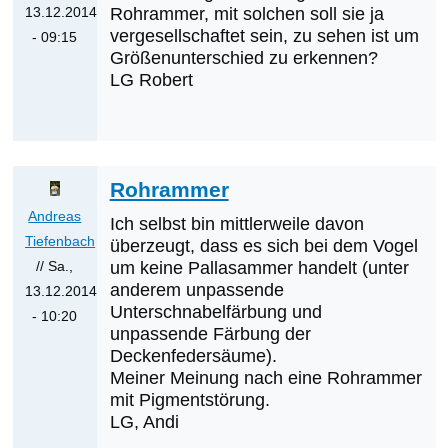
13.12.2014
Rohrammer, mit solchen soll sie ja
vergesellschaftet sein, zu sehen ist um
- 09:15
Größenunterschied zu erkennen?
Antwort
LG Robert
auf
Was
werden
die
Rohrammer
nächsten
Erstnachweise
Andreas
Ich selbst bin mittlerweile davon
sein?
Tiefenbach
überzeugt, dass es sich bei dem Vogel
von
// Sa.,
um keine Pallasammer handelt (unter
Klaus
anderem unpassende
13.12.2014
Unterschnabelfärbung und
Cerjak
- 10:20
unpassende Färbung der
Antwort
Deckenfedersäume).
auf
Meiner Meinung nach eine Rohrammer
Ammer
mit Pigmentstörung.
von
LG, Andi
Robert