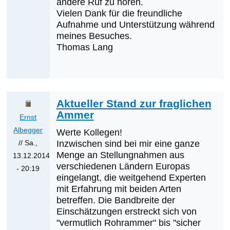
andere Ruf zu hören.
Karl
Vielen Dank für die freundliche
Heinz
Aufnahme und Unterstützung während
meines Besuches.
Krainer
Thomas Lang
Aktueller Stand zur fraglichen
Ammer
Ernst
Albegger
Werte Kollegen!
// Sa.,
Inzwischen sind bei mir eine ganze
Menge an Stellungnahmen aus
13.12.2014
verschiedenen Ländern Europas
- 20:19
eingelangt, die weitgehend Experten
Antwort
mit Erfahrung mit beiden Arten
auf
betreffen. Die Bandbreite der
Pallasammer
Einschätzungen erstreckt sich von
von
"vermutlich Rohrammer" bis "sicher