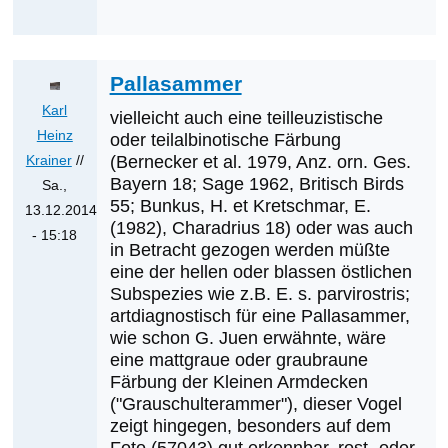
Wolmerstorfer
Pallasammer
Karl
vielleicht auch eine teilleuzistische
Heinz
oder teilalbinotische Färbung
Krainer
//
(Bernecker et al. 1979, Anz. orn. Ges.
Bayern 18; Sage 1962, Britisch Birds
Sa.,
55; Bunkus, H. et Kretschmar, E.
13.12.2014
(1982), Charadrius 18) oder was auch
- 15:18
in Betracht gezogen werden müßte
Antwort
eine der hellen oder blassen östlichen
auf
Subspezies wie z.B. E. s. parvirostris;
Was
artdiagnostisch für eine Pallasammer,
werden
wie schon G. Juen erwähnte, wäre
eine mattgraue oder graubraune
die
Färbung der Kleinen Armdecken
nächsten
("Grauschulterammer"), dieser Vogel
Erstnachweise
zeigt hingegen, besonders auf dem
sein?