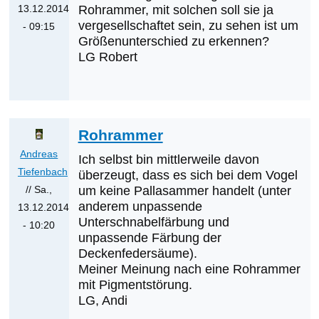
13.12.2014
Rohrammer, mit solchen soll sie ja
vergesellschaftet sein, zu sehen ist um
- 09:15
Größenunterschied zu erkennen?
Antwort
LG Robert
auf
Was
werden
die
Rohrammer
nächsten
Erstnachweise
Andreas
Ich selbst bin mittlerweile davon
sein?
Tiefenbach
überzeugt, dass es sich bei dem Vogel
von
// Sa.,
um keine Pallasammer handelt (unter
Klaus
anderem unpassende
13.12.2014
Unterschnabelfärbung und
Cerjak
- 10:20
unpassende Färbung der
Antwort
Deckenfedersäume).
auf
Meiner Meinung nach eine Rohrammer
Ammer
mit Pigmentstörung.
von
LG, Andi
Robert