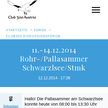
Pfadnavigation
STARTSEITE
FOREN
CLUB300 DISKUSSIONSFORUM
Direkt
11.-14.12.2014
zum
Rohr-/Pallasammer
Inhalt
Schwarzlsee/Stmk
12.12.2014 - 17:38
Hallo! Die Pallasammer am Schwarzlsee
Anhang
konnte heute von 08:00 bis 13:30 Uhr
Sebastian