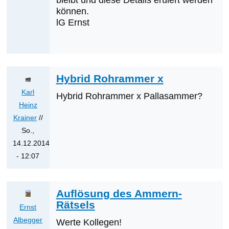
bleibt und diese Details eruiert werden
können.
lG Ernst
Hybrid Rohrammer x
Karl
Hybrid Rohrammer x Pallasammer?
Heinz
Krainer
//
So.,
14.12.2014
- 12:07
Antwort
auf
Auflösung des Ammern-
Aktueller
Rätsels
Stand
Ernst
zur
Albegger
Werte Kollegen!