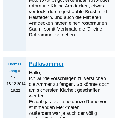
Foto (57043) gut erkennbar, rost- oder
von
rotbraune Kleine Armdecken, etwas
Klaus
verdeckt durch gesträubte Brust- und
Cerjak
Halsfedern, und auch die Mittleren
Armdecken haben einen rostbraunen
Saum, somit Merkmale die für eine
Rohrammer sprechen.
Pallasammer
Thomas
Lang
//
Hallo,
Sa.,
Ich würde vorschlagen zu versuchen
13.12.2014
die Ammer zu fangen. So könnte doch
am sichersten Klarheit geschaffen
- 18:22
werden.
Antwort
Es gab ja auch eine ganze Reihe von
auf
stimmenden Merkmalen.
Pallasammer
Außerdem war ja auch der völlig
von