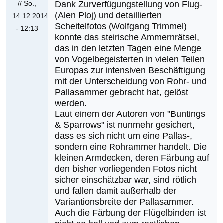
fraglichen
// So.,
Dank Zurverfügungstellung von Flug-
(Alen Ploj) und detaillierten
Ammer
14.12.2014
Scheitelfotos (Wolfgang Trimmel)
von
- 12:13
konnte das steirische Ammernrätsel,
Ernst
Antwort
das in den letzten Tagen eine Menge
Albegger
auf
von Vogelbegeisterten in vielen Teilen
Aktueller
Europas zur intensiven Beschäftigung
Stand
mit der Unterscheidung von Rohr- und
zur
Pallasammer gebracht hat, gelöst
werden.
fraglichen
Laut einem der Autoren von "Buntings
Ammer
& Sparrows" ist nunmehr gesichert,
von
dass es sich nicht um eine Pallas-,
Ernst
sondern eine Rohrammer handelt. Die
Albegger
kleinen Armdecken, deren Färbung auf
den bisher vorliegenden Fotos nicht
sicher einschätzbar war, sind rötlich
und fallen damit außerhalb der
Variantionsbreite der Pallasammer.
Auch die Färbung der Flügelbinden ist