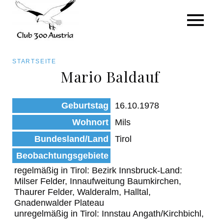
Art/Species
Status
Pfadnavigation
STARTSEITE
Kategorie für die Österreich-Liste
Mario Baldauf
Direkt
zum
Beobachtungen
Geburtstag
16.10.1978
Inhalt
Wohnort
Mils
Bundesland/Land
Tirol
Beobachtungsgebiete
regelmäßig in Tirol: Bezirk Innsbruck-Land:
Milser Felder, Innaufweitung Baumkirchen,
Thaurer Felder, Walderalm, Halltal,
Gnadenwalder Plateau
unregelmäßig in Tirol: Innstau Angath/Kirchbichl,