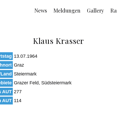
Main
News
Meldungen
Gallery
Ra
navigation
Klaus Krasser
tstag
13.07.1964
hnort
Graz
/Land
Steiermark
biete
Grazer Feld, Südsteiermark
s AUT
277
n AUT
114