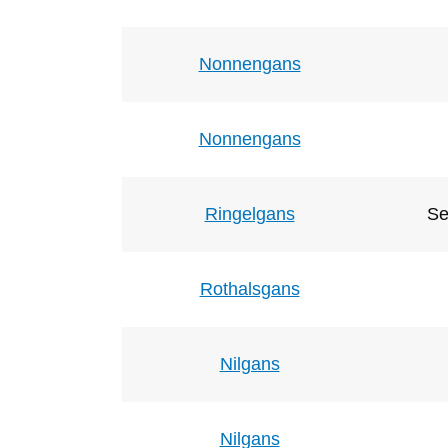
Nonnengans
Nonnengans
Ringelgans
Se
Rothalsgans
Nilgans
Nilgans