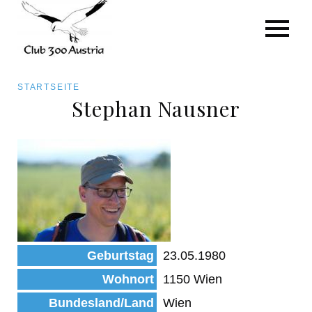
Art/Species
Status
Pfadnavigation
STARTSEITE
Kategorie für die Österreich-Liste
Stephan Nausner
Direkt
zum
Beobachtungen
Inhalt
Geburtstag
23.05.1980
Wohnort
1150 Wien
Bundesland/Land
Wien