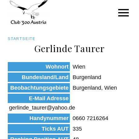
Art/Species
Status
Pfadnavigation
STARTSEITE
Kategorie für die Österreich-Liste
Gerlinde Taurer
Direkt
zum
Beobachtungen
Wohnort
Wien
Inhalt
Bundesland/Land
Burgenland
Beobachtungsgebiete
Burgenland, Wien
E-Mail Adresse
gerlinde_taurer@yahoo.de
Handynummer
0660 7216264
Ticks AUT
335