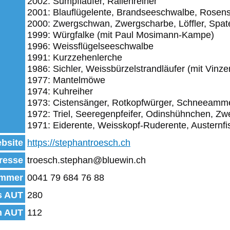
2002: Sumpfläufer, Rallenreiher
2001: Blauflügelente, Brandseeschwalbe, Rosens
2000: Zwergschwan, Zwergscharbe, Löffler, Spa
1999: Würgfalke (mit Paul Mosimann-Kampe)
1996: Weissflügelseeschwalbe
1991: Kurzzehenlerche
1986: Sichler, Weissbürzelstrandläufer (mit Vinz
1977: Mantelmöwe
1974: Kuhreiher
1973: Cistensänger, Rotkopfwürger, Schneeamm
1972: Triel, Seeregenpfeifer, Odinshühnchen, Z
1971: Eiderente, Weisskopf-Ruderente, Austernfi
bsite
https://stephantroesch.ch
resse
troesch.stephan@bluewin.ch
mmer
0041 79 684 76 88
s AUT
280
n AUT
112