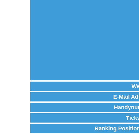
We
E-Mail Ad
Handynu
Tick
Ranking Positio