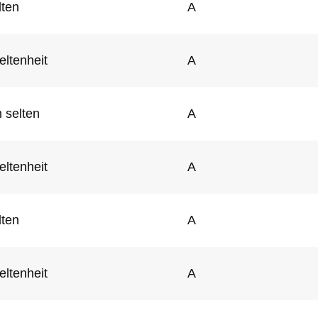
lten
A
eltenheit
A
 selten
A
eltenheit
A
lten
A
eltenheit
A