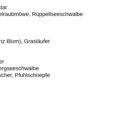
tar
telraubmöwe, Rüppellseeschwalbe
enz Blum), Grasläufer
er
wergseeschwalbe
scher, Pfuhlschnepfe