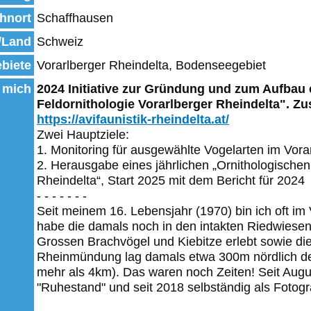
hnort
Schaffhausen
/Land
Schweiz
biete
Vorarlberger Rheindelta, Bodenseegebiet
 mich
2024 Initiative zur Gründung und zum Aufbau e
Feldornithologie Vorarlberger Rheindelta". Zu
https://avifaunistik-rheindelta.at/
Zwei Hauptziele:
1. Monitoring für ausgewählte Vogelarten im Vora
2. Herausgabe eines jährlichen „Ornithologischen
Rheindelta“, Start 2025 mit dem Bericht für 2024
- - - - - - -
Seit meinem 16. Lebensjahr (1970) bin ich oft im
habe die damals noch in den intakten Riedwiese
Grossen Brachvögel und Kiebitze erlebt sowie di
Rheinmündung lag damals etwa 300m nördlich de
mehr als 4km). Das waren noch Zeiten! Seit Augus
"Ruhestand" und seit 2018 selbständig als Fotogr