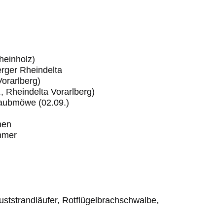
heinholz)
erger Rheindelta
orarlberg)
., Rheindelta Vorarlberg)
raubmöwe (02.09.)
hen
mmer
uststrandläufer, Rotflügelbrachschwalbe,