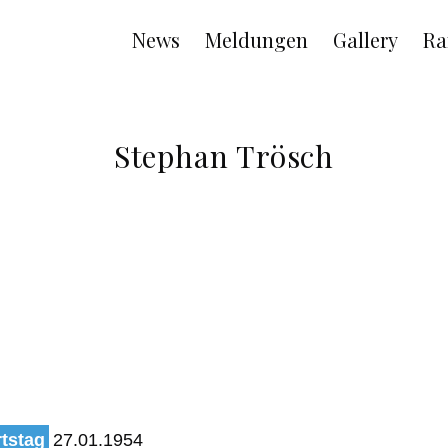
Main
News
Meldungen
Gallery
Ra
navigation
Stephan Trösch
tstag
27.01.1954