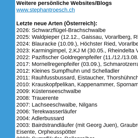
Weitere persönliche Websites/Blogs
www.stephantroesch.ch
Letzte neue Arten (Österreich):
2026: Schwarzflügel-Brachschwalbe
2025: Waldpieper (12.12., Gaissau, Vorarlberg, R
2024: Blauracke (10.09.), Höchster Ried, Vorarlb
2023: Karmingimpel, 2.KJ M (30.05., Rheindelta V
2022: Pazifischer Goldregenpfeifer (11./12./13.08
2017: Mornellregenpfeifer (03.09.), Schmarotzer
2012: Kleines Sumpfhuhn und Schelladler
2011: Rauhfussbussard, Eistaucher, Thorshühnc
2010: Krauskopfpelikan, Kappenammer, Sporna
2009: Küstenseeschwalbe
2008: Trauerente
2007: Lachseeschwalbe, Nilgans
2006: Terekwasserläufer
2004: Adlerbussard
2003: Bairdstrandläufer (mit Georg Juen), Graubr
Eisente, Orpheusspötter