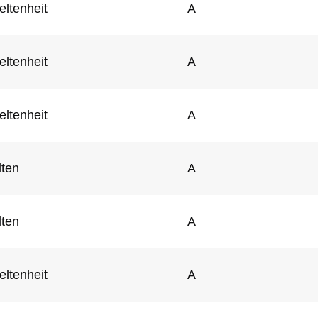
eltenheit
A
eltenheit
A
eltenheit
A
lten
A
lten
A
eltenheit
A