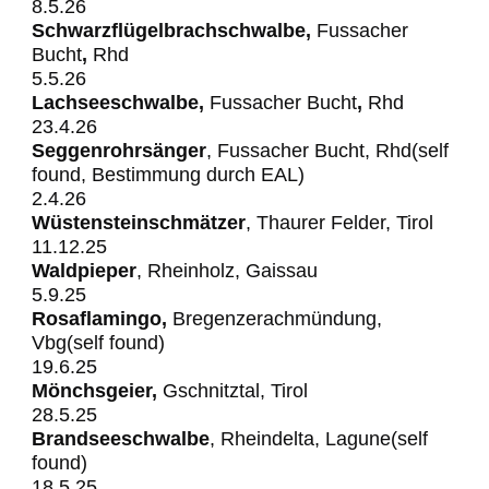
8.5.26
Schwarzflügelbrachschwalbe,
Fussacher
Bucht
,
Rhd
5.5.26
Lachseeschwalbe,
Fussacher
Bucht
,
Rhd
23.4.26
Seggenrohrsänger
, Fussacher Bucht, Rhd(self
found, Bestimmung durch EAL)
2.4.26
Wüstensteinschmätzer
, Thaurer Felder, Tirol
11.12.25
Waldpieper
, Rheinholz, Gaissau
5.9.25
Rosaflamingo,
Bregenzerachmündung,
Vbg(self found)
19.6.25
Mönchsgeier,
Gschnitztal, Tirol
28.5.25
Brandseeschwalbe
, Rheindelta, Lagune(self
found)
18.5.25