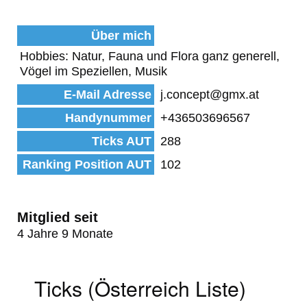
Über mich
Hobbies: Natur, Fauna und Flora ganz generell,
Vögel im Speziellen, Musik
E-Mail Adresse
j.concept@gmx.at
Handynummer
+436503696567
Ticks AUT
288
Ranking Position AUT
102
Mitglied seit
4 Jahre 9 Monate
Ticks (Österreich Liste)