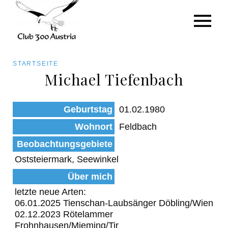
Art/Species
Status
Pfadnavigation
STARTSEITE
Kategorie für die Österreich-Liste
Michael Tiefenbach
Direkt
zum
Beobachtungen
Geburtstag
01.02.1980
Inhalt
Wohnort
Feldbach
Beobachtungsgebiete
Oststeiermark, Seewinkel
Über mich
letzte neue Arten:
06.01.2025 Tienschan-Laubsänger Döbling/Wien
02.12.2023 Rötelammer
Frohnhausen/Mieming/Tir