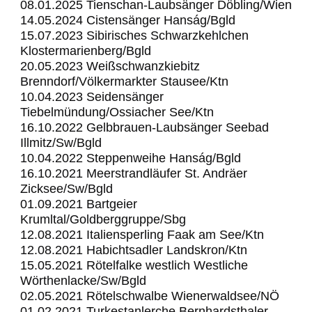
08.01.2025 Tienschan-Laubsänger Döbling/Wien
14.05.2024 Cistensänger Hanság/Bgld
15.07.2023 Sibirisches Schwarzkehlchen
Klostermarienberg/Bgld
20.05.2023 Weißschwanzkiebitz
Brenndorf/Völkermarkter Stausee/Ktn
10.04.2023 Seidensänger
Tiebelmündung/Ossiacher See/Ktn
16.10.2022 Gelbbrauen-Laubsänger Seebad
Illmitz/Sw/Bgld
10.04.2022 Steppenweihe Hanság/Bgld
16.10.2021 Meerstrandläufer St. Andräer
Zicksee/Sw/Bgld
01.09.2021 Bartgeier
Krumltal/Goldberggruppe/Sbg
12.08.2021 Italiensperling Faak am See/Ktn
12.08.2021 Habichtsadler Landskron/Ktn
15.05.2021 Rötelfalke westlich Westliche
Wörthenlacke/Sw/Bgld
02.05.2021 Rötelschwalbe Wienerwaldsee/NÖ
01.02.2021
Turkestanlerche
Bernhardsthaler