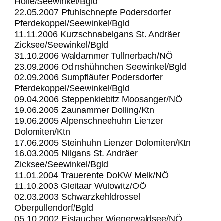
Hölle/Seewinkel/Bgld
22.05.2007 Pfuhlschnepfe Podersdorfer
Pferdekoppel/Seewinkel/Bgld
11.11.2006 Kurzschnabelgans St. Andräer
Zicksee/Seewinkel/Bgld
31.10.2006 Waldammer Tullnerbach/NÖ
23.09.2006 Odinshühnchen Seewinkel/Bgld
02.09.2006 Sumpfläufer Podersdorfer
Pferdekoppel/Seewinkel/Bgld
09.04.2006 Steppenkiebitz Moosanger/NÖ
19.06.2005 Zaunammer Dolling/Ktn
19.06.2005 Alpenschneehuhn Lienzer
Dolomiten/Ktn
17.06.2005 Steinhuhn Lienzer Dolomiten/Ktn
16.03.2005 Nilgans St. Andräer
Zicksee/Seewinkel/Bgld
11.01.2004 Trauerente DoKW Melk/NÖ
11.10.2003 Gleitaar Wulowitz/OÖ
02.03.2003 Schwarzkehldrossel
Oberpullendorf/Bgld
05.10.2002 Eistaucher Wienerwaldsee/NÖ