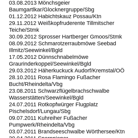
03.08.2013 Mönchsgeier
Baumgartlkar/Glocknergruppe/Sbg
01.12.2012 Habichtskauz Possau/Ktn
29.11.2012 Weißkopfruderente Tillmitscher
Teiche/Stmk
30.09.2012 Sprosser Hartberger Gmoos/Stmk
08.09.2012 Schmarotzerraubmöwe Seebad
Illmitz/Seewinkel/Bgld
17.05.2012 Dünnschnabelmöwe
Graurinderkoppel/Seewinkel/Bgld
29.03.2012 Häherkuckuck Audorf/Kremstal/OÖ
28.10.2011 Rosa Flamingo Fußacher
Bucht/Rheindelta/Vbg
23.08.2011 Schwarzflügelbrachschwalbe
Wasserstätten/Seewinkel/Bgld
24.07.2011 Rotkopfwürger Flugplatz
Pischelsdorf/Lungau/Sbg
09.07.2011 Kuhreiher Fußacher
Pumpwerk/Rheindelta/Vbg
03.07.2011 Brandseeschwalbe Wörthersee/Ktn