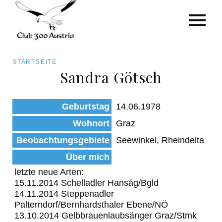
Art/Species
Status
Pfadnavigation
STARTSEITE
Kategorie für die Österreich-Liste
Sandra Götsch
Direkt
zum
Beobachtungen
Geburtstag
14.06.1978
Inhalt
Wohnort
Graz
Beobachtungsgebiete
Seewinkel, Rheindelta
Über mich
letzte neue Arten:
15.11.2014 Schelladler Hanság/Bgld
14.11.2014 Steppenadler
Palterndorf/Bernhardsthaler Ebene/NÖ
13.10.2014 Gelbbrauenlaubsänger Graz/Stmk