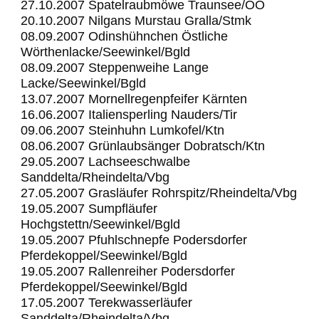
27.10.2007 Spatelraubmöwe Traunsee/OÖ
20.10.2007 Nilgans Murstau Gralla/Stmk
08.09.2007 Odinshühnchen Östliche
Wörthenlacke/Seewinkel/Bgld
08.09.2007 Steppenweihe Lange
Lacke/Seewinkel/Bgld
13.07.2007 Mornellregenpfeifer Kärnten
16.06.2007 Italiensperling Nauders/Tir
09.06.2007 Steinhuhn Lumkofel/Ktn
08.06.2007 Grünlaubsänger Dobratsch/Ktn
29.05.2007 Lachseeschwalbe
Sanddelta/Rheindelta/Vbg
27.05.2007 Grasläufer Rohrspitz/Rheindelta/Vbg
19.05.2007 Sumpfläufer
Hochgstettn/Seewinkel/Bgld
19.05.2007 Pfuhlschnepfe Podersdorfer
Pferdekoppel/Seewinkel/Bgld
19.05.2007 Rallenreiher Podersdorfer
Pferdekoppel/Seewinkel/Bgld
17.05.2007 Terekwasserläufer
Sanddelta/Rheindelta/Vbg