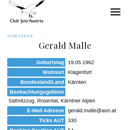
Art/Species
Status
Pfadnavigation
STARTSEITE
Kategorie für die Österreich-Liste
Gerald Malle
Direkt
zum
Beobachtungen
Geburtstag
19.05.1962
Inhalt
Wohnort
Klagenfurt
Bundesland/Land
Kärnten
Beobachtungsgebiete
Sattnitzzug, Rosental, Kärntner Alpen
E-Mail Adresse
gerald.malle@aon.at
Ticks AUT
330