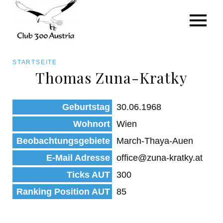
Art/Species
Status
Pfadnavigation
STARTSEITE
Kategorie für die Österreich-Liste
Thomas Zuna-Kratky
Direkt
zum
Beobachtungen
Geburtstag
30.06.1968
Inhalt
Wohnort
Wien
Beobachtungsgebiete
March-Thaya-Auen
E-Mail Adresse
office@zuna-kratky.at
Ticks AUT
300
Ranking Position AUT
85